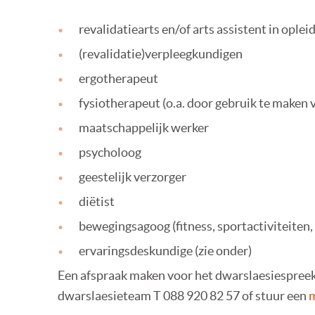
revalidatiearts en/of arts assistent in oplei
(revalidatie)verpleegkundigen
ergotherapeut
fysiotherapeut (o.a. door gebruik te maken
maatschappelijk werker
psycholoog
geestelijk verzorger
diëtist
bewegingsagoog (fitness, sportactiviteiten
ervaringsdeskundige (zie onder)
Een afspraak maken voor het dwarslaesiespreeku
dwarslaesieteam T 088 920 82 57 of stuur een
m