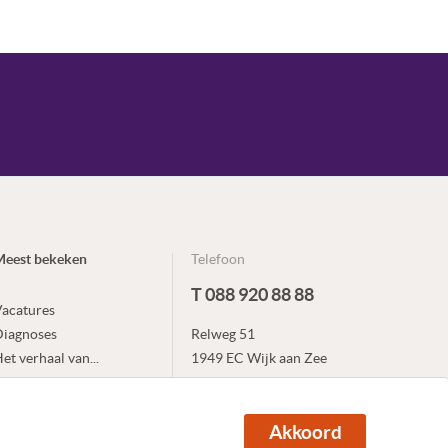
Meest bekeken
Telefoon
T 088 920 88 88
acatures
Diagnoses
Relweg 51
et verhaal van...
1949 EC Wijk aan Zee
xpertises
E info@heliomare.nl
ocaties en scholen
Akkoord
Bekijk al onze locaties