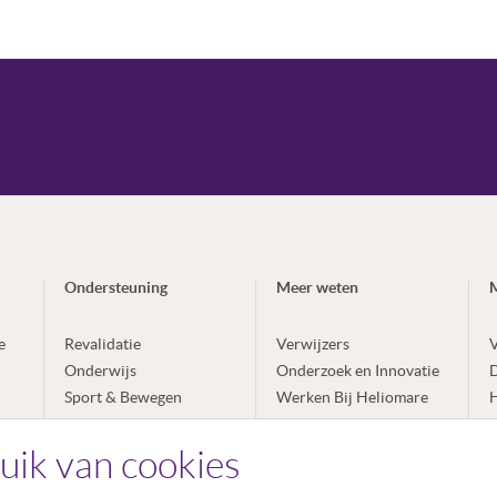
Ondersteuning
Meer weten
e
Revalidatie
Verwijzers
V
Onderwijs
Onderzoek en Innovatie
Sport & Bewegen
Werken Bij Heliomare
H
Arbeidsintegratie
Over Heliomare
E
Expertises
L
uik van cookies