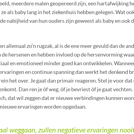
eeld, meerdere malen geopereerd zijn, een hartafwijking 
e als baby lang in het ziekenhuis hebben gelegen. Wat ook
n de nabijheid van hun ouders zijn geweest als baby en ook 
n allemaal zo’n rugzak, al is de ene meer gevuld dan de an
 de hersenen en hebben invloed op de hersenvorming waa
sociaal en emotioneel minder goed kan ontwikkelen. Wannee
 ervaringen en continue spanning dan werkt het denkend br
ein het over. Je gaat dan primair reageren. Stel je voor da
nkomt. Dan ren je óf weg, óf je bevriest óf je gaat vechten.
sch, dat wil zeggen dat er nieuwe verbindingen kunnen wor
 nieuwe ervaringen worden opgedaan.
al weggaan, zullen negatieve ervaringen nooi