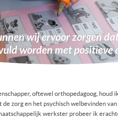
kunnen wij ervoor zorgen da
evuld worden met positieve 
enschapper, oftewel orthopedagoog, houd i
t de zorg en het psychisch welbevinden van 
aatschappelijk werkster probeer ik erach