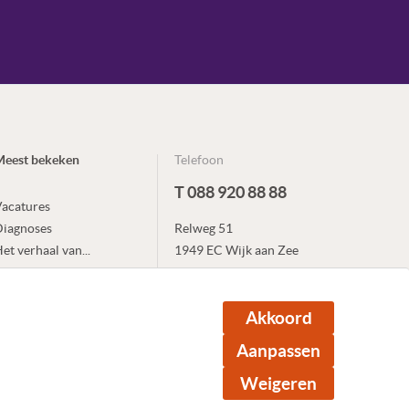
Meest bekeken
Telefoon
T 088 920 88 88
acatures
Diagnoses
Relweg 51
et verhaal van...
1949 EC Wijk aan Zee
xpertises
E info@heliomare.nl
ocaties en scholen
Akkoord
Bekijk al onze locaties
Aanpassen
Weigeren