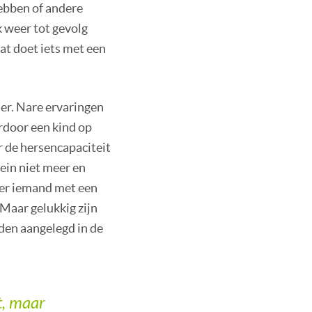
hebben of andere
 weer tot gevolg
dat doet iets met een
der. Nare ervaringen
rdoor een kind op
r de hersencapaciteit
ein niet meer en
t er iemand met een
 Maar gelukkig zijn
den aangelegd in de
t, maar