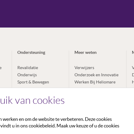
Ondersteuning
Meer weten
e
Revalidatie
Verwijzers
V
Onderwijs
Onderzoek en Innovatie
Sport & Bewegen
Werken Bij Heliomare
H
Arbeidsintegratie
Over Heliomare
E
Expertises
L
uik van cookies
en werken en om de website te verbeteren. Deze cookies
indt u in ons cookiebeleid. Maak uw keuze of u de cookies