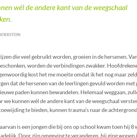
nen wél de andere kant van de weegschaal
ken.
HOEKSTEIN
ijzen die veel gebruikt worden, groeien in de hersenen. V
eschonken, worden de verbindingen zwakker. Hoofdrekene
egenwoordig kost het me moeite omdat ik het nog maar zeld
rgen dat de hersenen van de leerlingen gevuld worden met 
nieuwe paden kunnen bewandelen. Helemaal weggaan, zull
r we kunnen wél de andere kant van de weegschaal versterk
toewijding te bieden, kunnen trauma’s naar de achtergron
arvan is een jongen die bij ons op school kwam toen hij 8 
adelijk. Door zijn omgeving te veranderen, hij ging wonen 