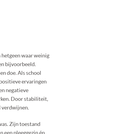
an hetgeen waar weinig
n bijvoorbeeld.
en doe. Als school
positieve ervaringen
en negatieve
en. Door stabiliteit,
d verdwijnen.
was. Zijn toestand
in een pleeggezin én