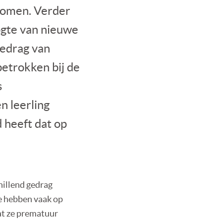
 komen. Verder
ogte van nieuwe
gedrag van
betrokken bij de
s
n leerling
 heeft dat op
hillend gedrag
Ze hebben vaak op
at ze prematuur